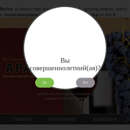
Notice
: A session had already been started - ignoring session_start()
in
/home/araratde/araratdeg.ru/docs/products.php
on line
4
Вы
совершеннолетний(ая)?
Да
Нет
Для доступа необходимо подтвердить
совершеннолетний возраст.