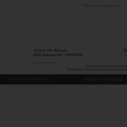
Увеличить изображение
192236, РФ г.Москва,
Н
ВВЦ Павильон 68 "АРМЕНИЯ"
+
схема проезда
Сайт рассчитан на посетителе
Чрезмерное употребление алкоголя может 
Copyright © ARMIMPORTTORG
ГЛАВНАЯ
|
О КОМПАНИИ
|