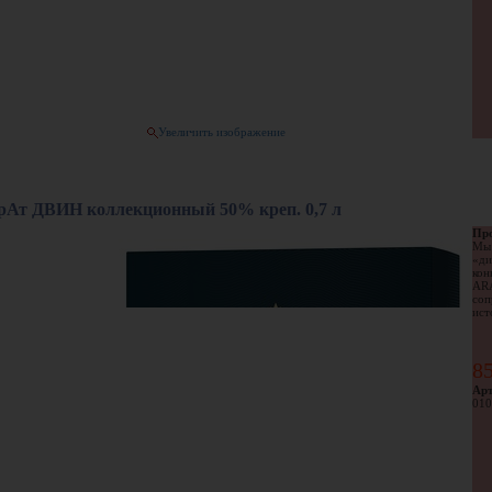
Увеличить изображение
Ат ДВИН коллекционный 50% креп. 0,7 л
Про
Мы 
«ди
кон
AR
соп
ист
8
Арт
010