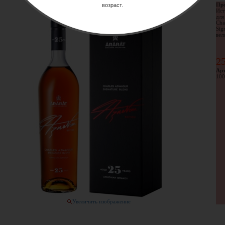
Про
возраст.
Ист
для
Cha
Sig
вел
2
Арт
100
Увеличить изображение