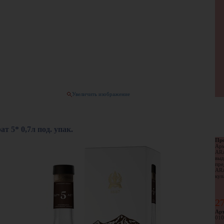
Увеличить изображение
ат 5* 0,7л под. упак.
Про
Арм
ARA
выд
пре
ARA
куп
2
Арт
010