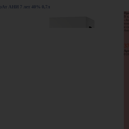
Ат АНИ 7 лет 40% 0,7л
Про
В х
«Ан
тон
и с
Ани
3
Арт
010