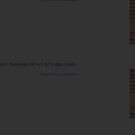
AR
наз
кра
люб
отва
3
Арт
010
Ат Ахтамар 10 лет. 0,7л под. упак.
Про
Увеличить изображение
Арм
AR
наз
кра
люб
отва
5
Арт
010