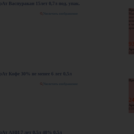
Ат Васпуракан 15лет 0,7л под. упак.
Про
Увеличить изображение
Мы 
это
кон
в ч
арм
9
Арт
010
Ат Кофе 30% не менее 6 лет 0,5л
Про
Увеличить изображение
2
Арт
010
Ат АНИ 7 лет 0,5л 40% 0,5л