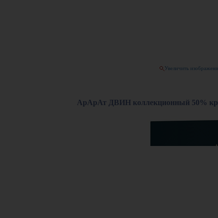
Увеличить изображен
АрАрАт ДВИН коллекционный 50% креп