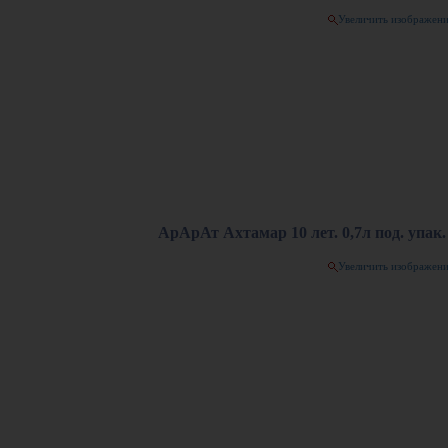
Увеличить изображен
АрАрАт Ахтамар 10 лет. 0,7л под. упак.
Увеличить изображен