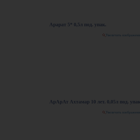
Арарат 5* 0,5л под. упак.
Увеличить изображен
АрАрАт Ахтамар 10 лет. 0,05л под. упак
Увеличить изображен