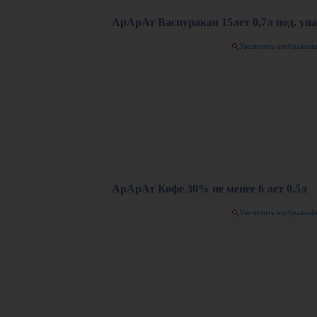
АрАрАт Васпуракан 15лет 0,7л под. упа
Увеличить изображен
АрАрАт Кофе 30% не менее 6 лет 0,5л
Увеличить изображен