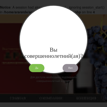
Notice
: A session had already been started - ignoring session_start()
in
/home/araratde/araratdeg.ru/docs/products.php
on line
4
Вы
совершеннолетний(ая)?
Да
Нет
Для доступа необходимо подтвердить
совершеннолетний возраст.