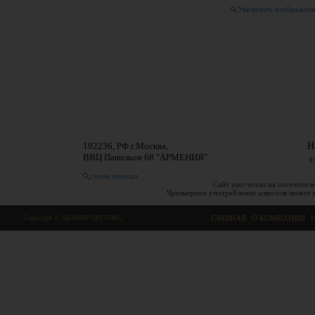
Увеличить изображен
192236, РФ г.Москва,
Н
ВВЦ Павильон 68 "АРМЕНИЯ"
+
схема проезда
Сайт рассчитан на посетителе
Чрезмерное употребление алкоголя может 
Copyright © ARMIMPORTTORG
ГЛАВНАЯ
|
О КОМПАНИИ
|