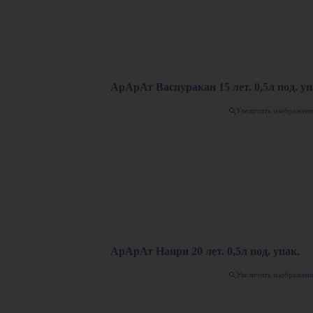
АрАрАт Васпуракан 15 лет. 0,5л под. уп
Увеличить изображен
АрАрАт Наири 20 лет. 0,5л под. упак.
Увеличить изображен