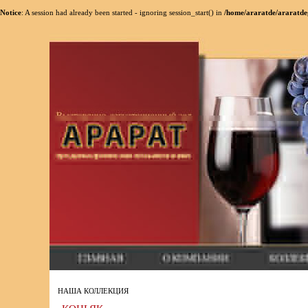
Notice
: A session had already been started - ignoring session_start() in
/home/araratde/araratde
НАША КОЛЛЕКЦИЯ