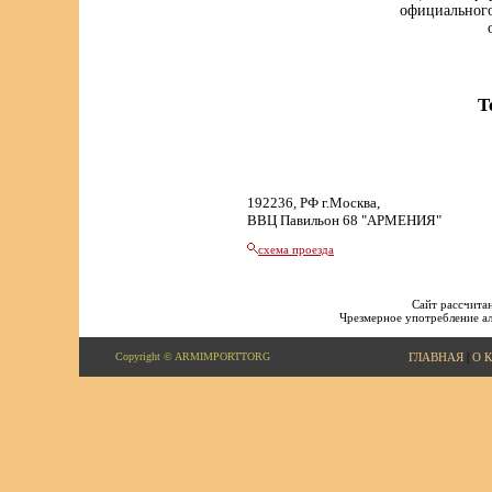
официального
Т
192236, РФ г.Москва,
ВВЦ Павильон 68 "АРМЕНИЯ"
схема проезда
Сайт рассчитан
Чрезмерное употребление ал
Copyright © ARMIMPORTTORG
ГЛАВНАЯ
|
О 