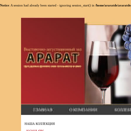
Notice
: A session had already been started - ignoring session_start() in
/home/araratde/araratde
НАША КОЛЛЕКЦИЯ