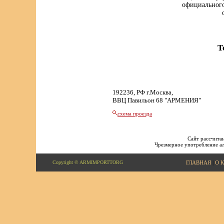
официального
Т
192236, РФ г.Москва,
ВВЦ Павильон 68 "АРМЕНИЯ"
схема проезда
Сайт рассчитан
Чрезмерное употребление ал
Copyright © ARMIMPORTTORG
ГЛАВНАЯ
|
О 