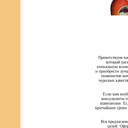
Приветствуем ва
который рас
уникальную возмо
и приобрести луч
знаменитые кон
чудесных качест
Если вам нео
консультанты п
шампанское. Ес
кратчайшие сроки 
Вся предлагаем
целей. Офо