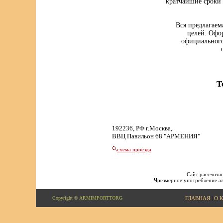
кратчайшие сроки 
Вся предлагаем
целей. Офо
официального
Т
192236, РФ г.Москва,
ВВЦ Павильон 68 "АРМЕНИЯ"
схема проезда
Сайт рассчитан
Чрезмерное употребление ал
Copyright © ARMIMPORTTORG
ГЛАВНАЯ
|
О 