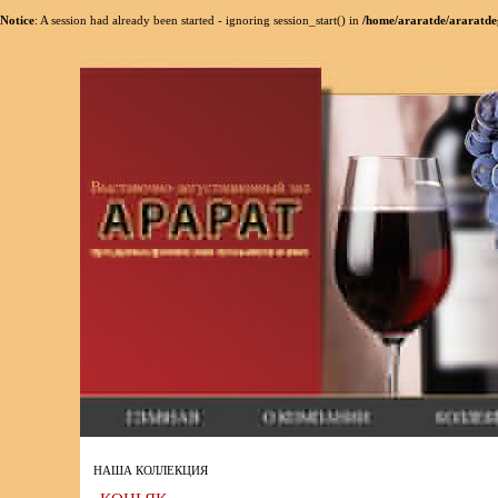
Notice
: A session had already been started - ignoring session_start() in
/home/araratde/araratde
НАША КОЛЛЕКЦИЯ