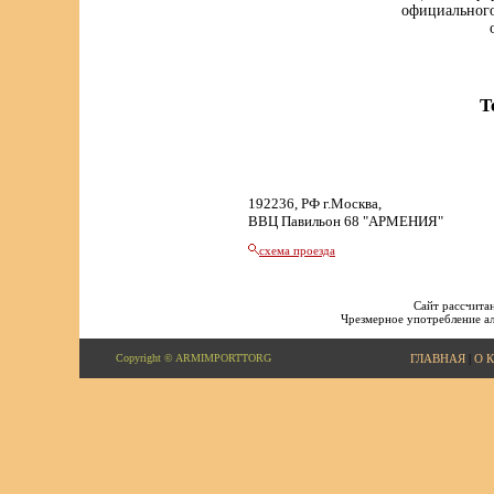
официального
Т
192236, РФ г.Москва,
ВВЦ Павильон 68 "АРМЕНИЯ"
схема проезда
Сайт рассчитан
Чрезмерное употребление ал
Copyright © ARMIMPORTTORG
ГЛАВНАЯ
|
О 