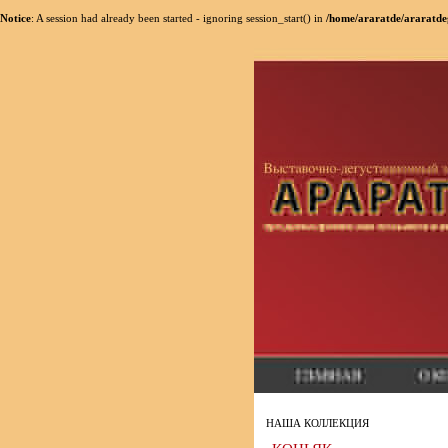
Notice
: A session had already been started - ignoring session_start() in
/home/araratde/araratde
НАША КОЛЛЕКЦИЯ