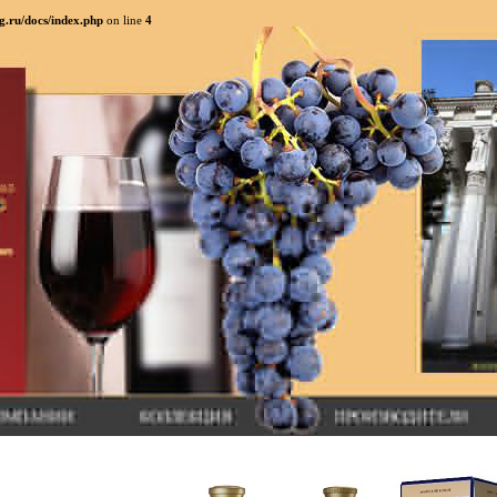
g.ru/docs/index.php
on line
4