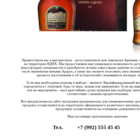
Приветствуем вас в выставочном - дегустационном зале павильона Армения, 
на территории ВДНХ. Мы предоставляем вам уникальную возможность дегу
консультацию специалистов и приобрести лучшие алкогольные напитки из со
числе знаменитые коньяки Арарат, а также вы сможете пополнить свои знания
процессе изготовления и об исторический сложившихся легендах эт
Если вам необходима помощь в выборе - звоните! Квалифицированный ко
определиться с покупкой, будь то вино, коньяк или шампанское. Если вы ищ
или на мероприятие - мы в кратчайшие сроки пришлем вам подборку инте
соответствии с вашими предпочтениями.
Вся предлагаемая на сайте продукция предназначена для ознакомительных це
продажи осуществляется на территории официального розничного магазина,
продукции осуществляется на основании доверенности
Ваш поставщик оригинальных напитков.
Тел.
+7 (992) 555 45 45