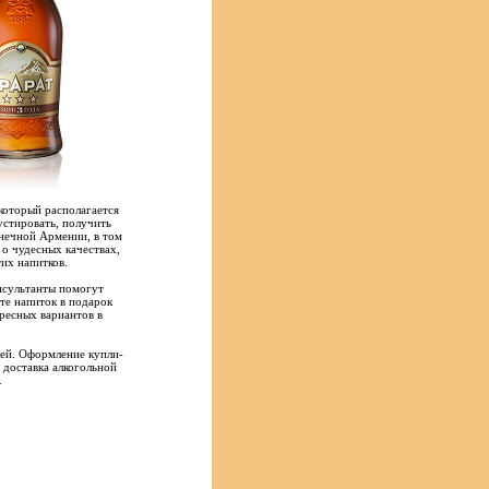
который располагается
стировать, получить
лнечной Армении, в том
 о чудесных качествах,
их напитков.
нсультанты помогут
ете напиток в подарок
ресных вариантов в
лей. Оформление купли-
 доставка алкогольной
.