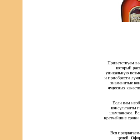
Приветствуем ва
который рас
уникальную возмо
и приобрести луч
знаменитые кон
чудесных качест
Если вам нео
консультанты п
шампанское. Ес
кратчайшие сроки 
Вся предлагаем
целей. Офо