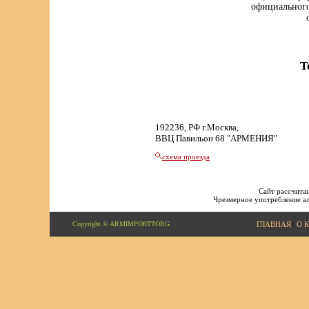
официального
Т
192236, РФ г.Москва,
ВВЦ Павильон 68 "АРМЕНИЯ"
схема проезда
Сайт рассчитан
Чрезмерное употребление ал
Copyright © ARMIMPORTTORG
ГЛАВНАЯ
|
О 