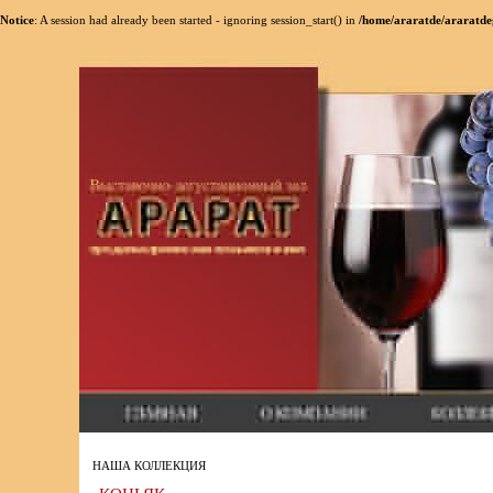
Notice
: A session had already been started - ignoring session_start() in
/home/araratde/araratde
НАША КОЛЛЕКЦИЯ