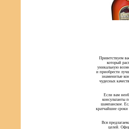
Приветствуем ва
который рас
уникальную возмо
и приобрести луч
знаменитые кон
чудесных качест
Если вам нео
консультанты п
шампанское. Ес
кратчайшие сроки 
Вся предлагаем
целей. Офо