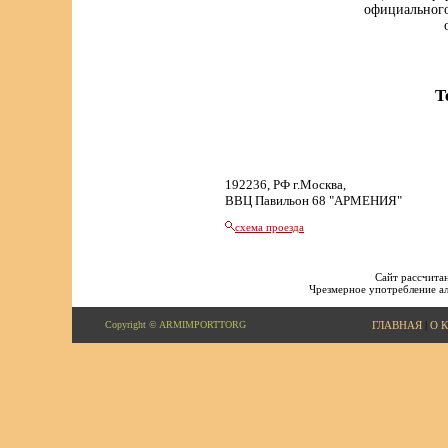
официального
Т
192236, РФ г.Москва,
ВВЦ Павильон 68 "АРМЕНИЯ"
схема проезда
Сайт рассчитан
Чрезмерное употребление ал
Copyright © ARMIMPORTTORG
ГЛАВНАЯ
|
О 