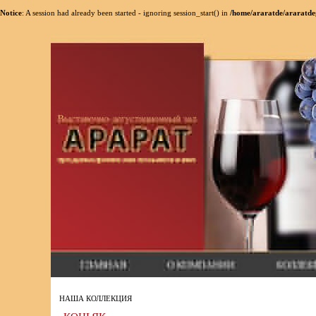
Notice
: A session had already been started - ignoring session_start() in
/home/araratde/araratde
НАША КОЛЛЕКЦИЯ