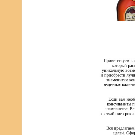
Приветствуем ва
который рас
уникальную возмо
и приобрести луч
знаменитые кон
чудесных качест
Если вам нео
консультанты п
шампанское. Ес
кратчайшие сроки 
Вся предлагаем
целей. Офо