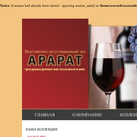
Notice
: A session had already been started - ignoring session_start() in
/home/araratde/araratde
НАША КОЛЛЕКЦИЯ