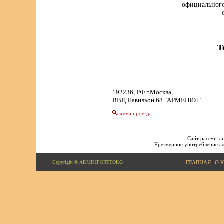
официального
Т
192236, РФ г.Москва,
ВВЦ Павильон 68 "АРМЕНИЯ"
схема проезда
Сайт рассчитан
Чрезмерное употребление ал
Copyright © ARMIMPORTTORG
ГЛАВНАЯ
|
О 