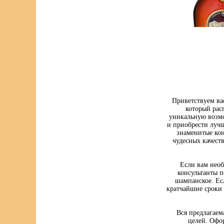
Приветствуем ва
который рас
уникальную возмо
и приобрести луч
знаменитые кон
чудесных качест
Если вам нео
консультанты п
шампанское. Ес
кратчайшие сроки 
Вся предлагаем
целей. Офо