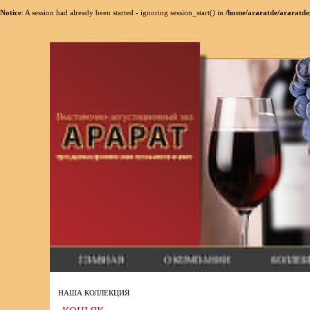
Notice
: A session had already been started - ignoring session_start() in
/home/araratde/araratde
НАША КОЛЛЕКЦИЯ