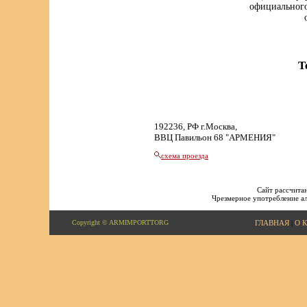
официального
Т
192236, РФ г.Москва,
ВВЦ Павильон 68 "АРМЕНИЯ"
схема проезда
Сайт рассчитан
Чрезмерное употребление ал
Copyright © ARMIMPORTTORG
ГЛАВНАЯ
|
О 