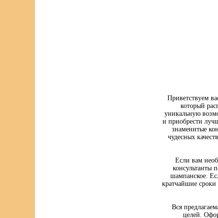
Приветствуем ва
который рас
уникальную возмо
и приобрести луч
знаменитые кон
чудесных качест
Если вам нео
консультанты п
шампанское. Ес
кратчайшие сроки 
Вся предлагаем
целей. Офо