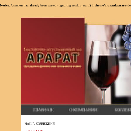
Notice
: A session had already been started - ignoring session_start() in
/home/araratde/araratde
НАША КОЛЛЕКЦИЯ