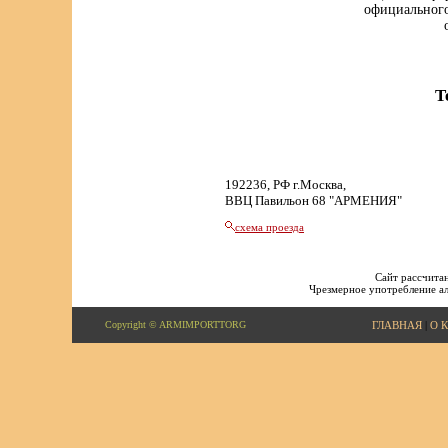
официального
Т
192236, РФ г.Москва,
ВВЦ Павильон 68 "АРМЕНИЯ"
схема проезда
Сайт рассчитан
Чрезмерное употребление ал
Copyright © ARMIMPORTTORG
ГЛАВНАЯ
|
О 