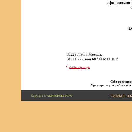
официального
Т
192236, РФ г.Москва,
ВВЦ Павильон 68 "АРМЕНИЯ"
схема проезда
Сайт рассчитан
Чрезмерное употребление ал
Copyright © ARMIMPORTTORG
ГЛАВНАЯ
|
О 