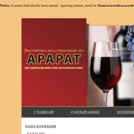
Notice
: A session had already been started - ignoring session_start() in
/home/araratde/araratde
НАША КОЛЛЕКЦИЯ