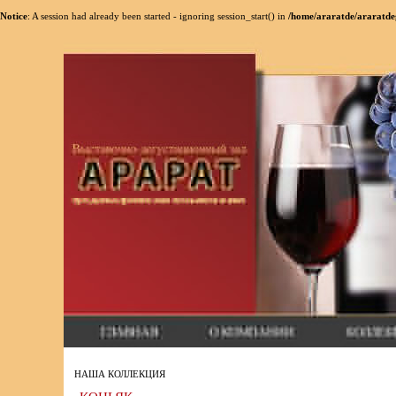
Notice
: A session had already been started - ignoring session_start() in
/home/araratde/araratde
НАША КОЛЛЕКЦИЯ