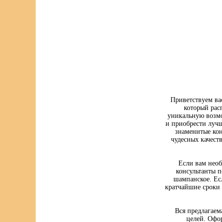
Приветствуем ва
который рас
уникальную возмо
и приобрести луч
знаменитые кон
чудесных качест
Если вам нео
консультанты п
шампанское. Ес
кратчайшие сроки 
Вся предлагаем
целей. Офо