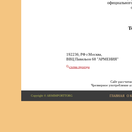
официального
Т
192236, РФ г.Москва,
ВВЦ Павильон 68 "АРМЕНИЯ"
схема проезда
Сайт рассчитан
Чрезмерное употребление ал
Copyright © ARMIMPORTTORG
ГЛАВНАЯ
|
О 