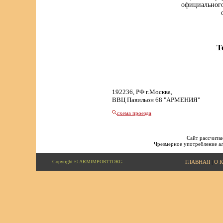
официального
Т
192236, РФ г.Москва,
ВВЦ Павильон 68 "АРМЕНИЯ"
схема проезда
Сайт рассчитан
Чрезмерное употребление ал
Copyright © ARMIMPORTTORG
ГЛАВНАЯ
|
О 