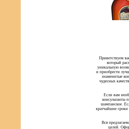
Приветствуем ва
который рас
уникальную возмо
и приобрести луч
знаменитые кон
чудесных качест
Если вам нео
консультанты п
шампанское. Ес
кратчайшие сроки 
Вся предлагаем
целей. Офо