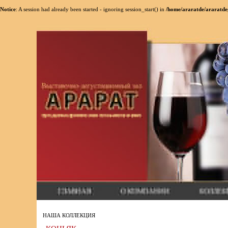
Notice
: A session had already been started - ignoring session_start() in
/home/araratde/araratde
НАША КОЛЛЕКЦИЯ