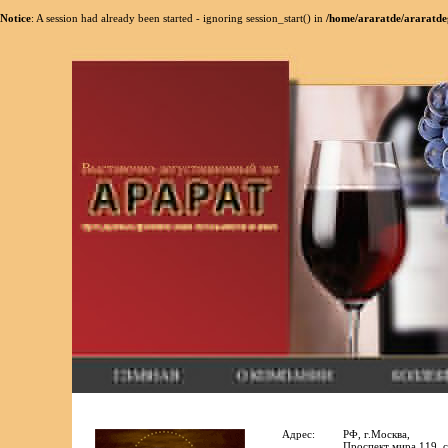
Notice
: A session had already been started - ignoring session_start() in
/home/araratde/araratde
Адрес:
РФ, г.Москва,
Проспект мира 119, с