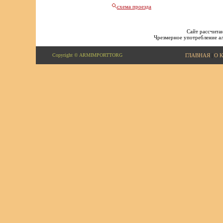
схема проезда
Сайт рассчитан
Чрезмерное употребление ал
Copyright © ARMIMPORTTORG
ГЛАВНАЯ
|
О 