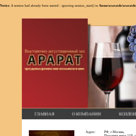
Notice
: A session had already been started - ignoring session_start() in
/home/araratde/araratde
Адрес:
РФ, г.Москва,
Проспект мира 119, с