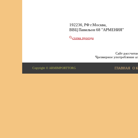
192236, РФ г.Москва,
ВВЦ Павильон 68 "АРМЕНИЯ"
схема проезда
Сайт рассчитан
Чрезмерное употребление ал
Copyright © ARMIMPORTTORG
ГЛАВНАЯ
|
О 