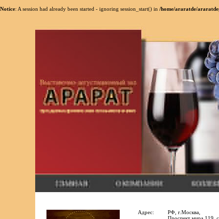
Notice
: A session had already been started - ignoring session_start() in
/home/araratde/araratde
Адрес:
РФ, г.Москва,
Проспект мира 119, с