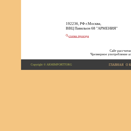
192236, РФ г.Москва,
ВВЦ Павильон 68 "АРМЕНИЯ"
схема проезда
Сайт рассчитан
Чрезмерное употребление ал
Copyright © ARMIMPORTTORG
ГЛАВНАЯ
|
О 