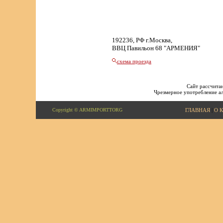
192236, РФ г.Москва,
ВВЦ Павильон 68 "АРМЕНИЯ"
схема проезда
Сайт рассчитан
Чрезмерное употребление ал
Copyright © ARMIMPORTTORG
ГЛАВНАЯ
|
О 