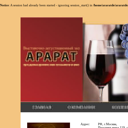
Notice
: A session had already been started - ignoring session_start() in
/home/araratde/araratde
Адрес:
РФ, г.Москва,
Проспект мира 119, с