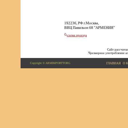
192236, РФ г.Москва,
ВВЦ Павильон 68 "АРМЕНИЯ"
схема проезда
Сайт рассчитан
Чрезмерное употребление ал
Copyright © ARMIMPORTTORG
ГЛАВНАЯ
|
О 