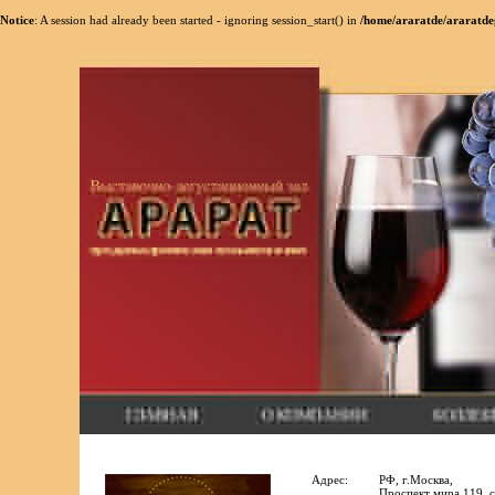
Notice
: A session had already been started - ignoring session_start() in
/home/araratde/araratde
Адрес:
РФ, г.Москва,
Проспект мира 119, с