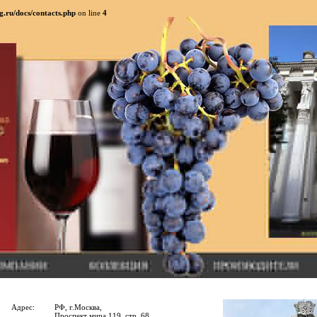
g.ru/docs/contacts.php
on line
4
Адрес:
РФ, г.Москва,
Проспект мира 119, стр. 68.