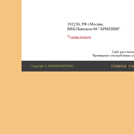
192236, РФ г.Москва,
ВВЦ Павильон 68 "АРМЕНИЯ"
схема проезда
Сайт рассчитан
Чрезмерное употребление ал
Copyright © ARMIMPORTTORG
ГЛАВНАЯ
|
О 