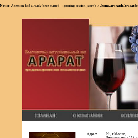
Notice
: A session had already been started - ignoring session_start() in
/home/araratde/araratde
Адрес:
РФ, г.Москва,
Проспект мира 119, с