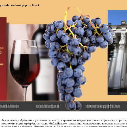
g.ru/docs/about.php
on line
4
Земля легенд Армения - уникальное место, скрытое от ветров высокими горами и согретое
подножия горы АрАрАт, согласно библейскому преданию, человечество впервые познало в
живительное действие. Именно здесь, в Араратской долине находятся легендарные виног