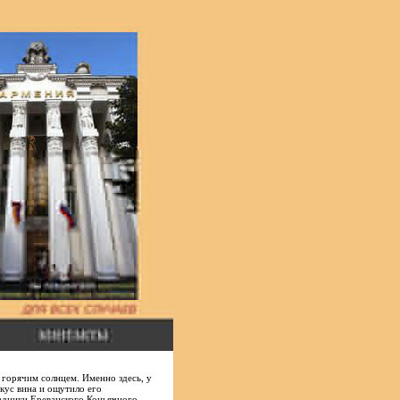
 горячим солнцем. Именно здесь, у
кус вина и ощутило его
радники Ереванского Коньячного