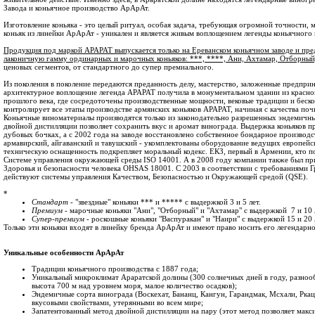
Завода и коньячное производство АрАрАт.
Изготовление коньяка - это целый ритуал, особая задача, требующая огромной точности, 
коньяк из линейки АрАрАт - уникален и является живым воплощением легенды коньячного
Продукция под маркой АРАРАТ выпускается только на Ереванском коньячном заводе и пре
лаконичную гамму ординарных и марочных коньяков: ***, ****, Ани, Ахтамар, Отборный
ценовых сегментов, от стандартного до супер премиального.
Из поколения в поколение передаются преданность делу, мастерство, заложенные предпри
архитектурное воплощение легенда АРАРАТ получила в монументальном здании из красног
прошлого века, где сосредоточены производственные мощности, вековые традиции и бес
контролирует все этапы производстве армянских коньяков АРАРАТ, начиная с качества поч
Коньячные виноматериалы производятся только из законодательно разрешенных эндемичн
двойной дистилляции позволяет сохранить вкус и аромат винограда. Выдержка коньяков п
дубовых бочках, а с 2002 года на заводе восстановлено собственное бондарное производс
армавирский, айгаванский и тавушский - укомплектованы оборудование ведущих европей
техническую оснащенность подкрепляет моральный кодекс. ЕКЗ, первый в Армении, кто п
Системе управления окружающей среды ISO 14001. А в 2008 году компании также был пр
Здоровья и безопасности человека OHSAS 18001. C 2003 в соответствии с требованиями Г
действуют системы управления Качеством, Безопасностью и Окружающей средой (QSE).
*
Стандарт
- "звездные" коньяки *** и ***** с выдержкой 3 и 5 лет.
Премиум
- марочные коньяки "Ани", "Отборный" и "Ахтамар" с выдержкой 7 и 10 
Супер-премиум
- роскошные коньяки "Васпуракан" и "Наири" с выдержкой 15 и 20 
Только эти коньяки входят в линейку бренда АрАрАт и имеют право носить его легендарно
Уникальные особенности АрАрАт
Традиции коньячного производства с 1887 года;
Уникальный микроклимат Араратской долины (300 солнечных дней в году, разноо
высота 700 м над уровнем моря, малое количество осадков);
Эндемичные сорта винограда (Воскехат, Бананц, Кангун, Гарандмак, Мсхали, Ркаци
вкусовыми свойствами, утерянными во всем мире;
Запатентованный метод двойной дистилляции на пару (этот метод позволяет макс