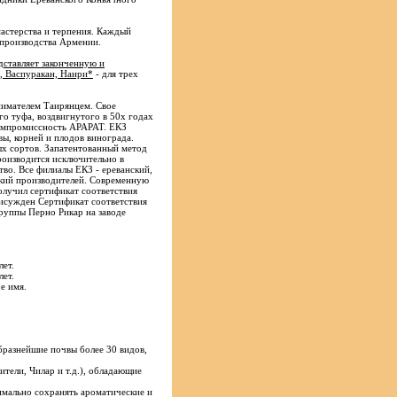
мастерства и терпения. Каждый
 производства Армении.
дставляет законченную и
, Васпуракан, Наири*
- для трех
нимателем Таирянцем. Свое
о туфа, воздвигнутого в 50х годах
компромиссность АРАРАТ. ЕКЗ
вы, корней и плодов винограда.
ых сортов. Запатентованный метод
роизводится исключительно в
тво. Все филиалы ЕКЗ - ереванский,
ский производителей. Современную
олучил сертификат соответствия
исужден Сертификат соответствия
руппы Перно Рикар на заводе
лет.
лет.
е имя.
бразнейшие почвы более 30 видов,
тели, Чилар и т.д.), обладающие
имально сохранять ароматические и