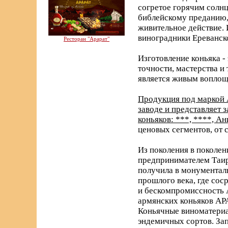
согретое горячим солнц
библейскому преданию, 
живительное действие. 
виноградники Ереванск
Ресторан "Арарат"
Изготовление коньяка -
точности, мастерства и
является живым воплощ
Продукция под маркой 
заводе и представляет
коньяков: ***, ****, А
ценовых сегментов, от 
Из поколения в поколен
предпринимателем Таир
получила в монументаль
прошлого века, где со
и бескомпромиссность 
армянских коньяков АРА
Коньячные виноматериа
эндемичных сортов. За