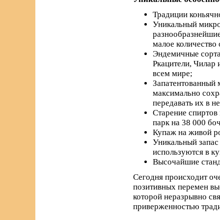
Традиции коньячно
Уникальный микро
разнообразнейшие 
малое количество 
Эндемичные сорта 
Ркацители, Чилар 
всем мире;
Запатентованный м
максимально сохра
передавать их в н
Старение спиртов 
парк на 38 000 бо
Купаж на живой р
Уникальный запас 
используются в к
Высочайшие станда
Сегодня происходит оче
позитивных перемен вы
которой неразрывно свя
приверженностью трад