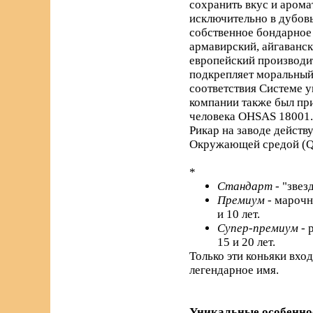
сохранить вкус и арома
исключительно в дубовы
собственное бондарное 
армавирский, айгаванс
европейский производи
подкрепляет моральный 
соответствия Системе 
компании также был пр
человека OHSAS 18001.
Рикар на заводе действ
Окружающей средой (Q
*
Стандарт
- "звез
Премиум
- марочн
и 10 лет.
Супер-премиум
- 
15 и 20 лет.
Только эти коньяки вхо
легендарное имя.
Уникальные особенно