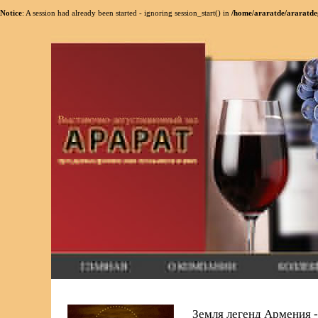
Notice
: A session had already been started - ignoring session_start() in
/home/araratde/araratde
Земля легенд Армения -