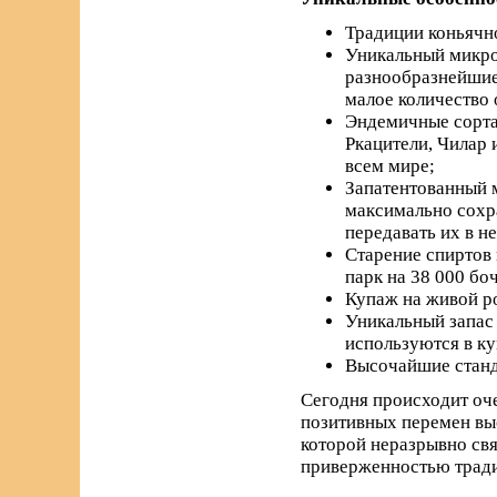
Традиции коньячно
Уникальный микро
разнообразнейшие 
малое количество 
Эндемичные сорта 
Ркацители, Чилар 
всем мире;
Запатентованный м
максимально сохра
передавать их в н
Старение спиртов 
парк на 38 000 бо
Купаж на живой р
Уникальный запас 
используются в к
Высочайшие станда
Сегодня происходит оче
позитивных перемен вы
которой неразрывно свя
приверженностью трад