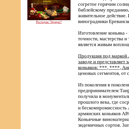
согретое горячим солнц
библейскому преданию, 
живительное действие. 
виноградники Ереванск
Ресторан "Арарат"
Изготовление коньяка -
точности, мастерства и
является живым воплощ
Продукция под маркой 
заводе и представляет
коньяков: ***, ****, А
ценовых сегментов, от 
Из поколения в поколен
предпринимателем Таир
получила в монументаль
прошлого века, где со
и бескомпромиссность 
армянских коньяков АРА
Коньячные виноматериа
эндемичных сортов. За