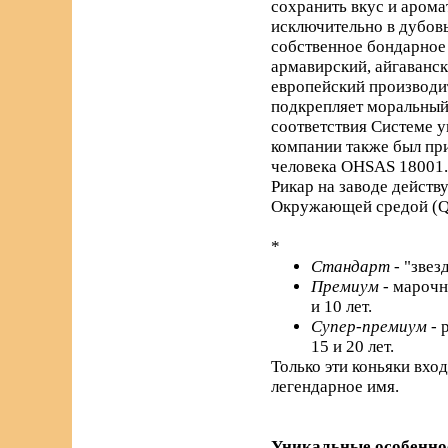
сохранить вкус и арома
исключительно в дубовы
собственное бондарное 
армавирский, айгаванс
европейский производи
подкрепляет моральный 
соответствия Системе 
компании также был пр
человека OHSAS 18001.
Рикар на заводе действ
Окружающей средой (Q
*
Стандарт
- "звез
Премиум
- марочн
и 10 лет.
Супер-премиум
- 
15 и 20 лет.
Только эти коньяки вхо
легендарное имя.
Уникальные особенно