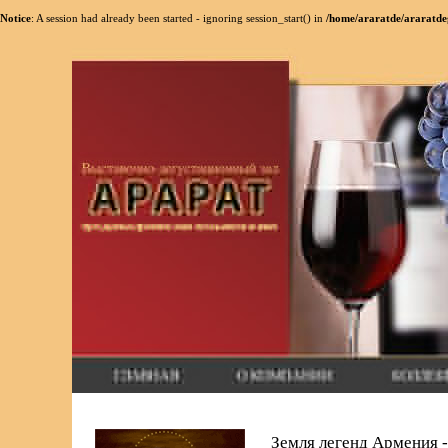
Notice
: A session had already been started - ignoring session_start() in
/home/araratde/araratde
Земля легенд Армения -