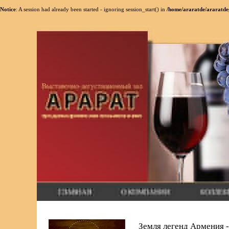
Notice
: A session had already been started - ignoring session_start() in
/home/araratde/araratde
Земля легенд Армения -