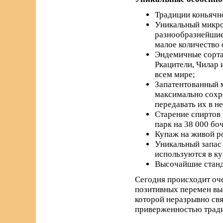
Традиции коньячно
Уникальный микро
разнообразнейшие 
малое количество 
Эндемичные сорта 
Ркацители, Чилар 
всем мире;
Запатентованный м
максимально сохра
передавать их в н
Старение спиртов 
парк на 38 000 бо
Купаж на живой р
Уникальный запас 
используются в к
Высочайшие станда
Сегодня происходит оче
позитивных перемен вы
которой неразрывно свя
приверженностью трад