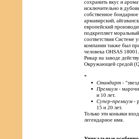
сохранить вкус и арома
исключительно в дубовы
собственное бондарное 
армавирский, айгаванс
европейский производи
подкрепляет моральный 
соответствия Системе 
компании также был пр
человека OHSAS 18001.
Рикар на заводе действ
Окружающей средой (Q
*
Стандарт
- "звез
Премиум
- марочн
и 10 лет.
Супер-премиум
- 
15 и 20 лет.
Только эти коньяки вхо
легендарное имя.
Уникальные особенно