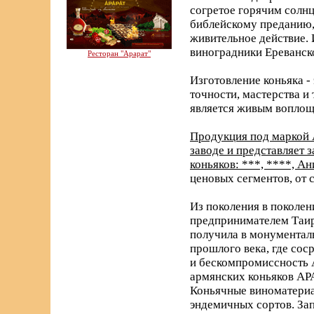
согретое горячим солнц
библейскому преданию, 
живительное действие. 
виноградники Ереванск
Ресторан "Арарат"
Изготовление коньяка -
точности, мастерства и
является живым воплощ
Продукция под маркой 
заводе и представляет
коньяков: ***, ****, А
ценовых сегментов, от 
Из поколения в поколен
предпринимателем Таир
получила в монументаль
прошлого века, где со
и бескомпромиссность 
армянских коньяков АРА
Коньячные виноматериа
эндемичных сортов. За