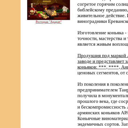
согретое горячим солнц
библейскому преданию, 
живительное действие. 
виноградники Ереванск
Ресторан "Арарат"
Изготовление коньяка -
точности, мастерства и
является живым воплощ
Продукция под маркой 
заводе и представляет
коньяков: ***, ****, А
ценовых сегментов, от 
Из поколения в поколен
предпринимателем Таир
получила в монументаль
прошлого века, где со
и бескомпромиссность 
армянских коньяков АРА
Коньячные виноматериа
эндемичных сортов. За