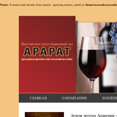
Notice
: A session had already been started - ignoring session_start() in
/home/araratde/araratde
Земля легенд Армения -