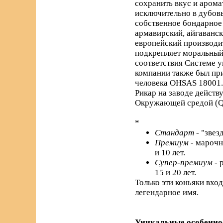
сохранить вкус и арома
исключительно в дубовы
собственное бондарное 
армавирский, айгаванс
европейский производи
подкрепляет моральный 
соответствия Системе 
компании также был пр
человека OHSAS 18001.
Рикар на заводе действ
Окружающей средой (Q
*
Стандарт
- "звез
Премиум
- марочн
и 10 лет.
Супер-премиум
- 
15 и 20 лет.
Только эти коньяки вхо
легендарное имя.
Уникальные особенно