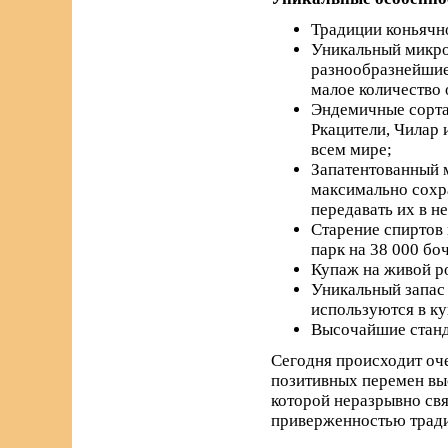
Традиции коньячно
Уникальный микро
разнообразнейшие 
малое количество 
Эндемичные сорта 
Ркацители, Чилар 
всем мире;
Запатентованный м
максимально сохра
передавать их в н
Старение спиртов 
парк на 38 000 бо
Купаж на живой р
Уникальный запас 
используются в к
Высочайшие станда
Сегодня происходит оче
позитивных перемен вы
которой неразрывно свя
приверженностью трад