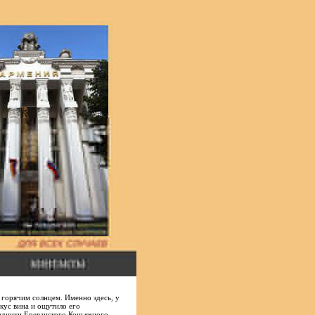
 горячим солнцем. Именно здесь, у
кус вина и ощутило его
радники Ереванского Коньячного