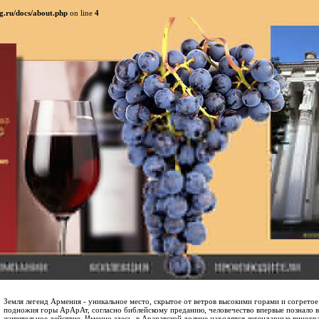
g.ru/docs/about.php
on line
4
Земля легенд Армения - уникальное место, скрытое от ветров высокими горами и согретое
подножия горы АрАрАт, согласно библейскому преданию, человечество впервые познало в
живительное действие. Именно здесь, в Араратской долине находятся легендарные виног