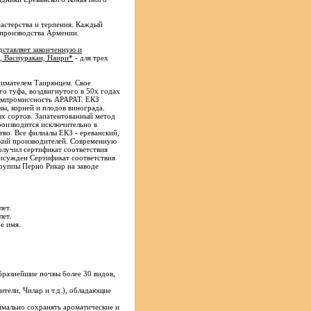
мастерства и терпения. Каждый
 производства Армении.
дставляет законченную и
, Васпуракан, Наири*
- для трех
нимателем Таирянцем. Свое
о туфа, воздвигнутого в 50х годах
компромиссность АРАРАТ. ЕКЗ
вы, корней и плодов винограда.
ых сортов. Запатентованный метод
роизводится исключительно в
тво. Все филиалы ЕКЗ - ереванский,
ский производителей. Современную
олучил сертификат соответствия
исужден Сертификат соответствия
руппы Перно Рикар на заводе
лет.
лет.
е имя.
бразнейшие почвы более 30 видов,
тели, Чилар и т.д.), обладающие
имально сохранять ароматические и