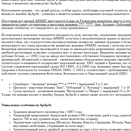
Завода и коньячное производство АрАрАт.
Изготовление коньяка - это целый ритуал, особая задача, требующая огромной точности, 
коньяк из линейки АрАрАт - уникален и является живым воплощением легенды коньячного
Продукция под маркой АРАРАТ выпускается только на Ереванском коньячном заводе и пре
лаконичную гамму ординарных и марочных коньяков: ***, ****, Ани, Ахтамар, Отборный
ценовых сегментов, от стандартного до супер премиального.
Из поколения в поколение передаются преданность делу, мастерство, заложенные предпри
архитектурное воплощение легенда АРАРАТ получила в монументальном здании из красног
прошлого века, где сосредоточены производственные мощности, вековые традиции и бес
контролирует все этапы производстве армянских коньяков АРАРАТ, начиная с качества поч
Коньячные виноматериалы производятся только из законодательно разрешенных эндемичн
двойной дистилляции позволяет сохранить вкус и аромат винограда. Выдержка коньяков п
дубовых бочках, а с 2002 года на заводе восстановлено собственное бондарное производс
армавирский, айгаванский и тавушский - укомплектованы оборудование ведущих европей
техническую оснащенность подкрепляет моральный кодекс. ЕКЗ, первый в Армении, кто п
Системе управления окружающей среды ISO 14001. А в 2008 году компании также был пр
Здоровья и безопасности человека OHSAS 18001. C 2003 в соответствии с требованиями Г
действуют системы управления Качеством, Безопасностью и Окружающей средой (QSE).
*
Стандарт
- "звездные" коньяки *** и ***** с выдержкой 3 и 5 лет.
Премиум
- марочные коньяки "Ани", "Отборный" и "Ахтамар" с выдержкой 7 и 10 
Супер-премиум
- роскошные коньяки "Васпуракан" и "Наири" с выдержкой 15 и 20 
Только эти коньяки входят в линейку бренда АрАрАт и имеют право носить его легендарно
Уникальные особенности АрАрАт
Традиции коньячного производства с 1887 года;
Уникальный микроклимат Араратской долины (300 солнечных дней в году, разноо
высота 700 м над уровнем моря, малое количество осадков);
Эндемичные сорта винограда (Воскехат, Бананц, Кангун, Гарандмак, Мсхали, Ркаци
вкусовыми свойствами, утерянными во всем мире;
Запатентованный метод двойной дистилляции на пару (этот метод позволяет макс