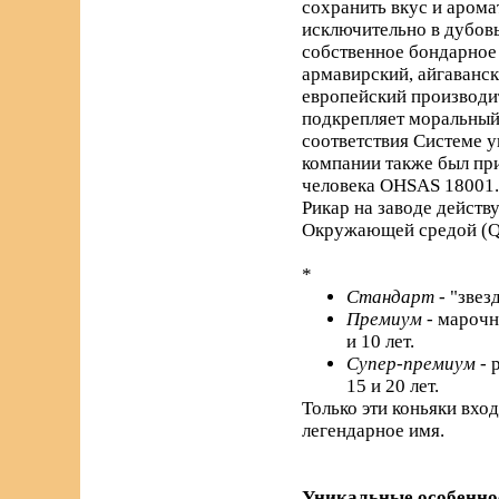
сохранить вкус и арома
исключительно в дубовы
собственное бондарное 
армавирский, айгаванс
европейский производи
подкрепляет моральный 
соответствия Системе 
компании также был пр
человека OHSAS 18001.
Рикар на заводе действ
Окружающей средой (Q
*
Стандарт
- "звез
Премиум
- марочн
и 10 лет.
Супер-премиум
- 
15 и 20 лет.
Только эти коньяки вхо
легендарное имя.
Уникальные особенно