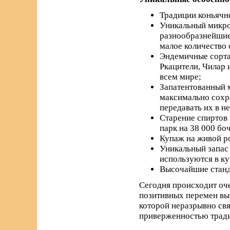
Традиции коньячно
Уникальный микро
разнообразнейшие 
малое количество 
Эндемичные сорта 
Ркацители, Чилар 
всем мире;
Запатентованный м
максимально сохра
передавать их в н
Старение спиртов 
парк на 38 000 бо
Купаж на живой р
Уникальный запас 
используются в к
Высочайшие станда
Сегодня происходит оче
позитивных перемен вы
которой неразрывно свя
приверженностью трад