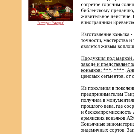
согретое горячим солнц
библейскому преданию, 
живительное действие. 
виноградники Ереванск
Ресторан "Арарат"
Изготовление коньяка -
точности, мастерства и
является живым воплощ
Продукция под маркой 
заводе и представляет
коньяков: ***, ****, А
ценовых сегментов, от 
Из поколения в поколен
предпринимателем Таир
получила в монументаль
прошлого века, где со
и бескомпромиссность 
армянских коньяков АРА
Коньячные виноматериа
эндемичных сортов. За