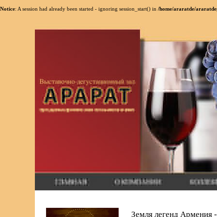
Notice
: A session had already been started - ignoring session_start() in
/home/araratde/araratde
Земля легенд Армения -