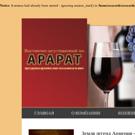
Notice
: A session had already been started - ignoring session_start() in
/home/araratde/araratde
Земля легенд Армения -