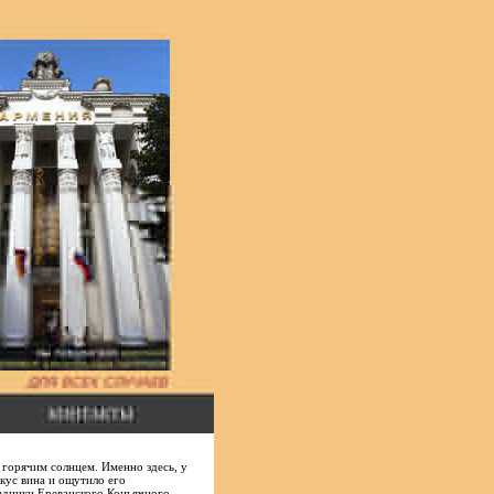
 горячим солнцем. Именно здесь, у
кус вина и ощутило его
радники Ереванского Коньячного