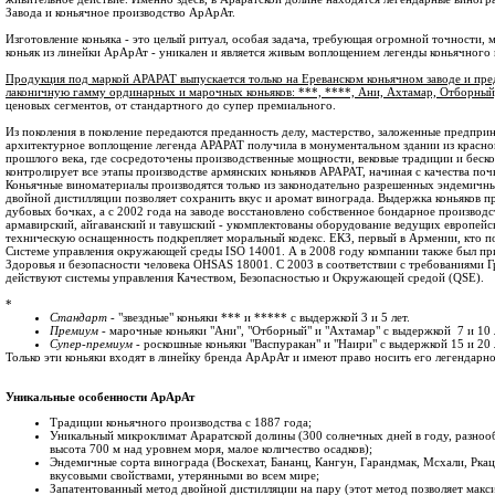
Завода и коньячное производство АрАрАт.
Изготовление коньяка - это целый ритуал, особая задача, требующая огромной точности, 
коньяк из линейки АрАрАт - уникален и является живым воплощением легенды коньячного
Продукция под маркой АРАРАТ выпускается только на Ереванском коньячном заводе и пре
лаконичную гамму ординарных и марочных коньяков: ***, ****, Ани, Ахтамар, Отборный
ценовых сегментов, от стандартного до супер премиального.
Из поколения в поколение передаются преданность делу, мастерство, заложенные предпри
архитектурное воплощение легенда АРАРАТ получила в монументальном здании из красног
прошлого века, где сосредоточены производственные мощности, вековые традиции и бес
контролирует все этапы производстве армянских коньяков АРАРАТ, начиная с качества поч
Коньячные виноматериалы производятся только из законодательно разрешенных эндемичн
двойной дистилляции позволяет сохранить вкус и аромат винограда. Выдержка коньяков п
дубовых бочках, а с 2002 года на заводе восстановлено собственное бондарное производс
армавирский, айгаванский и тавушский - укомплектованы оборудование ведущих европей
техническую оснащенность подкрепляет моральный кодекс. ЕКЗ, первый в Армении, кто п
Системе управления окружающей среды ISO 14001. А в 2008 году компании также был пр
Здоровья и безопасности человека OHSAS 18001. C 2003 в соответствии с требованиями Г
действуют системы управления Качеством, Безопасностью и Окружающей средой (QSE).
*
Стандарт
- "звездные" коньяки *** и ***** с выдержкой 3 и 5 лет.
Премиум
- марочные коньяки "Ани", "Отборный" и "Ахтамар" с выдержкой 7 и 10 
Супер-премиум
- роскошные коньяки "Васпуракан" и "Наири" с выдержкой 15 и 20 
Только эти коньяки входят в линейку бренда АрАрАт и имеют право носить его легендарно
Уникальные особенности АрАрАт
Традиции коньячного производства с 1887 года;
Уникальный микроклимат Араратской долины (300 солнечных дней в году, разноо
высота 700 м над уровнем моря, малое количество осадков);
Эндемичные сорта винограда (Воскехат, Бананц, Кангун, Гарандмак, Мсхали, Ркаци
вкусовыми свойствами, утерянными во всем мире;
Запатентованный метод двойной дистилляции на пару (этот метод позволяет макс