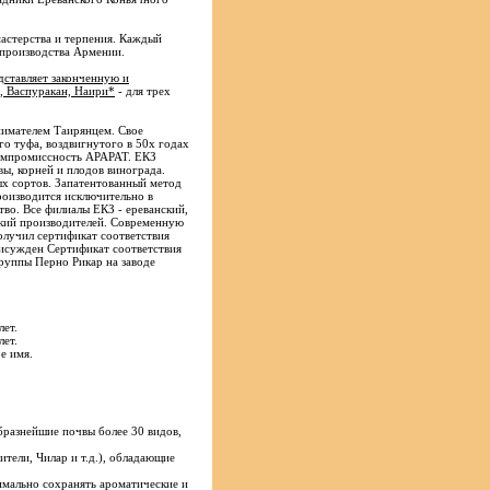
мастерства и терпения. Каждый
 производства Армении.
дставляет законченную и
, Васпуракан, Наири*
- для трех
нимателем Таирянцем. Свое
о туфа, воздвигнутого в 50х годах
компромиссность АРАРАТ. ЕКЗ
вы, корней и плодов винограда.
ых сортов. Запатентованный метод
роизводится исключительно в
тво. Все филиалы ЕКЗ - ереванский,
ский производителей. Современную
олучил сертификат соответствия
исужден Сертификат соответствия
руппы Перно Рикар на заводе
лет.
лет.
е имя.
бразнейшие почвы более 30 видов,
тели, Чилар и т.д.), обладающие
имально сохранять ароматические и