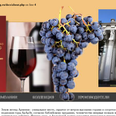
g.ru/docs/about.php
on line
4
Земля легенд Армения - уникальное место, скрытое от ветров высокими горами и согретое
подножия горы АрАрАт, согласно библейскому преданию, человечество впервые познало в
живительное действие. Именно здесь, в Араратской долине находятся легендарные виног