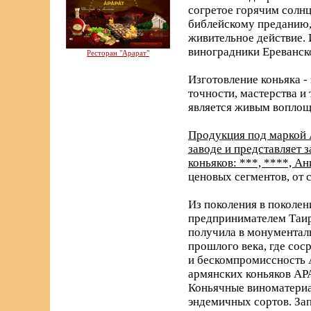
согретое горячим солнц
библейскому преданию, 
живительное действие. 
виноградники Ереванск
Ресторан "Арарат"
Изготовление коньяка -
точности, мастерства и
является живым воплощ
Продукция под маркой 
заводе и представляет
коньяков: ***, ****, А
ценовых сегментов, от 
Из поколения в поколен
предпринимателем Таир
получила в монументаль
прошлого века, где со
и бескомпромиссность 
армянских коньяков АРА
Коньячные виноматериа
эндемичных сортов. За