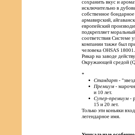
сохранить вкус и арома
исключительно в дубовы
собственное бондарное 
армавирский, айгаванс
европейский производи
подкрепляет моральный 
соответствия Системе 
компании также был пр
человека OHSAS 18001.
Рикар на заводе действ
Окружающей средой (Q
*
Стандарт
- "звез
Премиум
- марочн
и 10 лет.
Супер-премиум
- 
15 и 20 лет.
Только эти коньяки вхо
легендарное имя.
Уникальные особенно