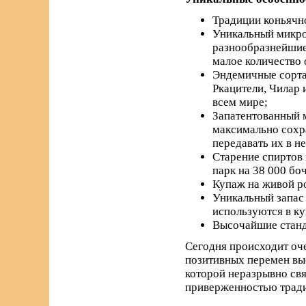
Традиции коньячно
Уникальный микро
разнообразнейшие 
малое количество 
Эндемичные сорта 
Ркацители, Чилар 
всем мире;
Запатентованный м
максимально сохра
передавать их в н
Старение спиртов 
парк на 38 000 бо
Купаж на живой р
Уникальный запас 
используются в к
Высочайшие станда
Сегодня происходит оче
позитивных перемен вы
которой неразрывно свя
приверженностью трад