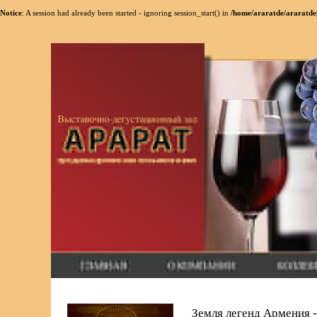
Notice
: A session had already been started - ignoring session_start() in
/home/araratde/araratde
Земля легенд Армения -