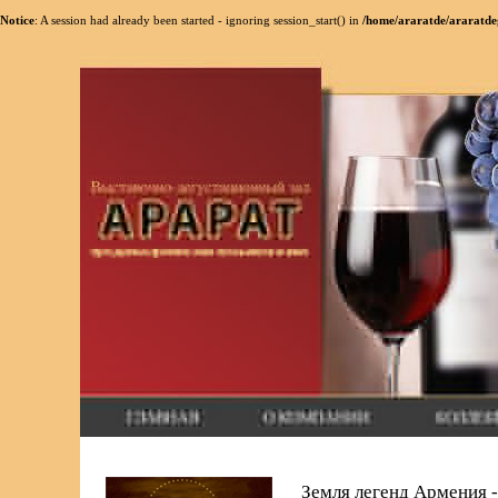
Notice
: A session had already been started - ignoring session_start() in
/home/araratde/araratde
Земля легенд Армения -