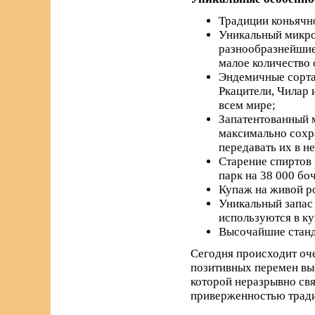
Традиции коньячно
Уникальный микро
разнообразнейшие 
малое количество 
Эндемичные сорта 
Ркацители, Чилар 
всем мире;
Запатентованный м
максимально сохра
передавать их в н
Старение спиртов 
парк на 38 000 бо
Купаж на живой р
Уникальный запас 
используются в к
Высочайшие станда
Сегодня происходит оче
позитивных перемен вы
которой неразрывно свя
приверженностью трад