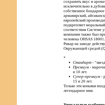
сохранить вкус и арома
исключительно в дубовы
собственное бондарное 
армавирский, айгаванс
европейский производи
подкрепляет моральный 
соответствия Системе 
компании также был пр
человека OHSAS 18001.
Рикар на заводе действ
Окружающей средой (Q
*
Стандарт
- "звез
Премиум
- марочн
и 10 лет.
Супер-премиум
- 
15 и 20 лет.
Только эти коньяки вхо
легендарное имя.
Уникальные особенно