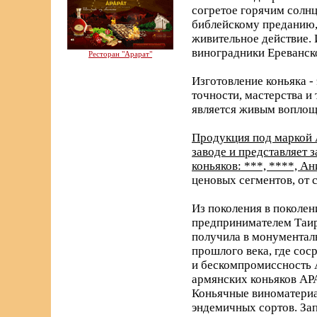
согретое горячим солнц
библейскому преданию, 
живительное действие. 
виноградники Ереванск
Ресторан "Арарат"
Изготовление коньяка -
точности, мастерства и
является живым воплощ
Продукция под маркой 
заводе и представляет
коньяков: ***, ****, А
ценовых сегментов, от 
Из поколения в поколен
предпринимателем Таир
получила в монументаль
прошлого века, где со
и бескомпромиссность 
армянских коньяков АРА
Коньячные виноматериа
эндемичных сортов. За