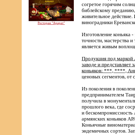
согретое горячим солнц
библейскому преданию, 
живительное действие. 
виноградники Ереванск
Ресторан "Арарат"
Изготовление коньяка -
точности, мастерства и
является живым воплощ
Продукция под маркой 
заводе и представляет
коньяков: ***, ****, А
ценовых сегментов, от 
Из поколения в поколен
предпринимателем Таир
получила в монументаль
прошлого века, где со
и бескомпромиссность 
армянских коньяков АРА
Коньячные виноматериа
эндемичных сортов. За