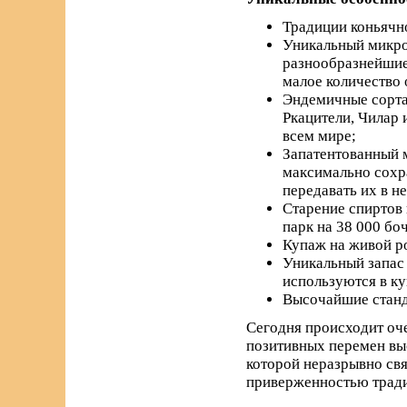
Традиции коньячно
Уникальный микро
разнообразнейшие 
малое количество 
Эндемичные сорта 
Ркацители, Чилар 
всем мире;
Запатентованный м
максимально сохра
передавать их в н
Старение спиртов 
парк на 38 000 бо
Купаж на живой р
Уникальный запас 
используются в к
Высочайшие станда
Сегодня происходит оче
позитивных перемен вы
которой неразрывно свя
приверженностью трад