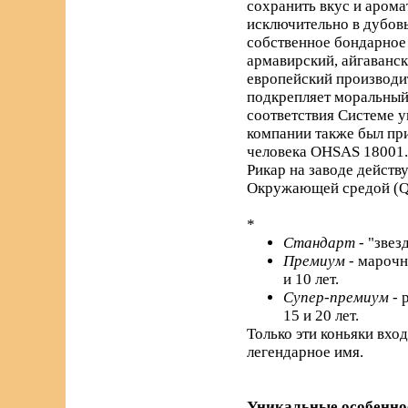
сохранить вкус и арома
исключительно в дубовы
собственное бондарное 
армавирский, айгаванс
европейский производи
подкрепляет моральный 
соответствия Системе 
компании также был пр
человека OHSAS 18001.
Рикар на заводе действ
Окружающей средой (Q
*
Стандарт
- "звез
Премиум
- марочн
и 10 лет.
Супер-премиум
- 
15 и 20 лет.
Только эти коньяки вхо
легендарное имя.
Уникальные особенно