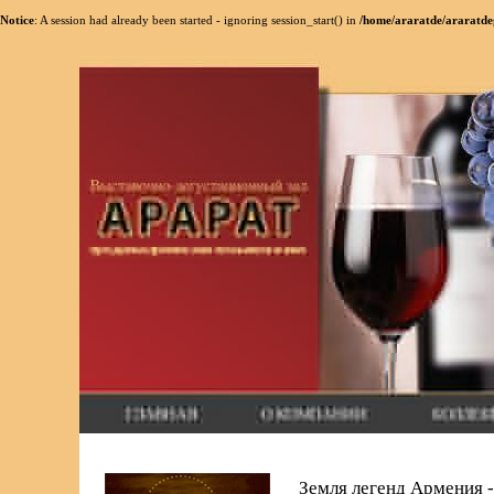
Notice
: A session had already been started - ignoring session_start() in
/home/araratde/araratde
Земля легенд Армения -