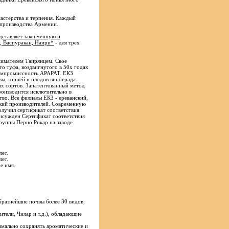
мастерства и терпения. Каждый
 производства Армении.
дставляет законченную и
, Васпуракан, Наири*
- для трех
нимателем Таирянцем. Свое
о туфа, воздвигнутого в 50х годах
компромиссность АРАРАТ. ЕКЗ
вы, корней и плодов винограда.
ых сортов. Запатентованный метод
роизводится исключительно в
тво. Все филиалы ЕКЗ - ереванский,
ский производителей. Современную
олучил сертификат соответствия
исужден Сертификат соответствия
руппы Перно Рикар на заводе
лет.
лет.
е имя.
бразнейшие почвы более 30 видов,
тели, Чилар и т.д.), обладающие
имально сохранять ароматические и