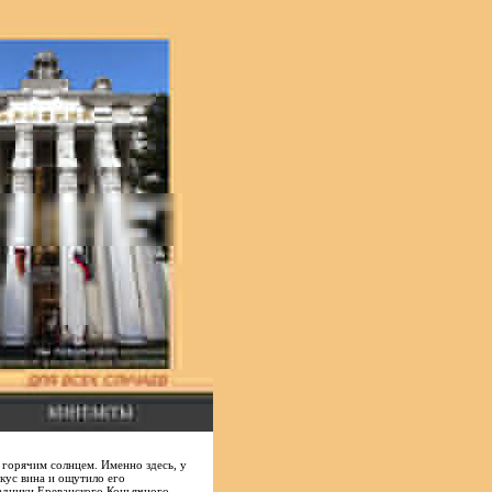
 горячим солнцем. Именно здесь, у
кус вина и ощутило его
радники Ереванского Коньячного