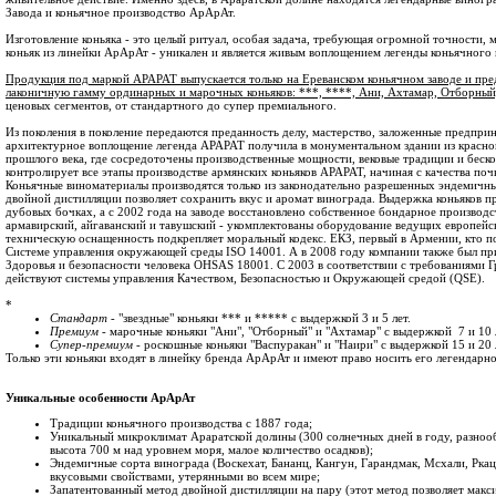
Завода и коньячное производство АрАрАт.
Изготовление коньяка - это целый ритуал, особая задача, требующая огромной точности, 
коньяк из линейки АрАрАт - уникален и является живым воплощением легенды коньячного
Продукция под маркой АРАРАТ выпускается только на Ереванском коньячном заводе и пре
лаконичную гамму ординарных и марочных коньяков: ***, ****, Ани, Ахтамар, Отборный
ценовых сегментов, от стандартного до супер премиального.
Из поколения в поколение передаются преданность делу, мастерство, заложенные предпри
архитектурное воплощение легенда АРАРАТ получила в монументальном здании из красног
прошлого века, где сосредоточены производственные мощности, вековые традиции и бес
контролирует все этапы производстве армянских коньяков АРАРАТ, начиная с качества поч
Коньячные виноматериалы производятся только из законодательно разрешенных эндемичн
двойной дистилляции позволяет сохранить вкус и аромат винограда. Выдержка коньяков п
дубовых бочках, а с 2002 года на заводе восстановлено собственное бондарное производс
армавирский, айгаванский и тавушский - укомплектованы оборудование ведущих европей
техническую оснащенность подкрепляет моральный кодекс. ЕКЗ, первый в Армении, кто п
Системе управления окружающей среды ISO 14001. А в 2008 году компании также был пр
Здоровья и безопасности человека OHSAS 18001. C 2003 в соответствии с требованиями Г
действуют системы управления Качеством, Безопасностью и Окружающей средой (QSE).
*
Стандарт
- "звездные" коньяки *** и ***** с выдержкой 3 и 5 лет.
Премиум
- марочные коньяки "Ани", "Отборный" и "Ахтамар" с выдержкой 7 и 10 
Супер-премиум
- роскошные коньяки "Васпуракан" и "Наири" с выдержкой 15 и 20 
Только эти коньяки входят в линейку бренда АрАрАт и имеют право носить его легендарно
Уникальные особенности АрАрАт
Традиции коньячного производства с 1887 года;
Уникальный микроклимат Араратской долины (300 солнечных дней в году, разноо
высота 700 м над уровнем моря, малое количество осадков);
Эндемичные сорта винограда (Воскехат, Бананц, Кангун, Гарандмак, Мсхали, Ркаци
вкусовыми свойствами, утерянными во всем мире;
Запатентованный метод двойной дистилляции на пару (этот метод позволяет макс