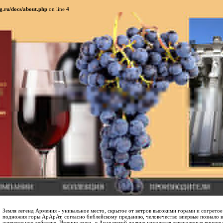
g.ru/docs/about.php
on line
4
Земля легенд Армения - уникальное место, скрытое от ветров высокими горами и согретое
подножия горы АрАрАт, согласно библейскому преданию, человечество впервые познало в
живительное действие. Именно здесь, в Араратской долине находятся легендарные виног