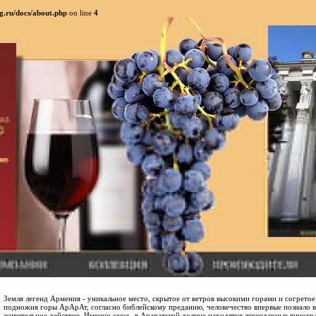
g.ru/docs/about.php
on line
4
Земля легенд Армения - уникальное место, скрытое от ветров высокими горами и согретое
подножия горы АрАрАт, согласно библейскому преданию, человечество впервые познало в
живительное действие. Именно здесь, в Араратской долине находятся легендарные виног