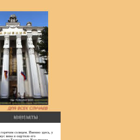
 горячим солнцем. Именно здесь, у
кус вина и ощутило его
радники Ереванского Коньячного