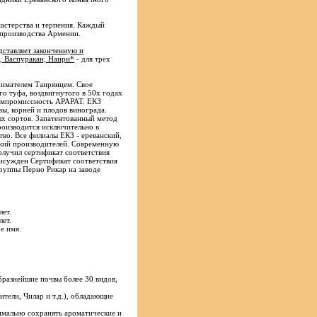
мастерства и терпения. Каждый
 производства Армении.
дставляет законченную и
, Васпуракан, Наири*
- для трех
нимателем Таирянцем. Свое
о туфа, воздвигнутого в 50х годах
компромиссность АРАРАТ. ЕКЗ
вы, корней и плодов винограда.
ых сортов. Запатентованный метод
роизводится исключительно в
тво. Все филиалы ЕКЗ - ереванский,
ский производителей. Современную
олучил сертификат соответствия
исужден Сертификат соответствия
руппы Перно Рикар на заводе
лет.
лет.
е имя.
бразнейшие почвы более 30 видов,
тели, Чилар и т.д.), обладающие
имально сохранять ароматические и