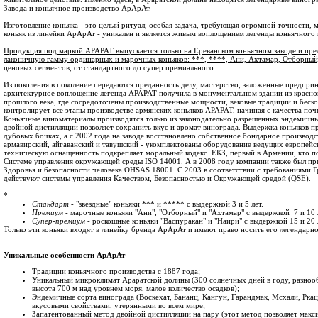
Завода и коньячное производство АрАрАт.
Изготовление коньяка - это целый ритуал, особая задача, требующая огромной точности, 
коньяк из линейки АрАрАт - уникален и является живым воплощением легенды коньячного
Продукция под маркой АРАРАТ выпускается только на Ереванском коньячном заводе и пре
лаконичную гамму ординарных и марочных коньяков: ***, ****, Ани, Ахтамар, Отборный
ценовых сегментов, от стандартного до супер премиального.
Из поколения в поколение передаются преданность делу, мастерство, заложенные предпри
архитектурное воплощение легенда АРАРАТ получила в монументальном здании из красног
прошлого века, где сосредоточены производственные мощности, вековые традиции и бес
контролирует все этапы производстве армянских коньяков АРАРАТ, начиная с качества поч
Коньячные виноматериалы производятся только из законодательно разрешенных эндемичн
двойной дистилляции позволяет сохранить вкус и аромат винограда. Выдержка коньяков п
дубовых бочках, а с 2002 года на заводе восстановлено собственное бондарное производс
армавирский, айгаванский и тавушский - укомплектованы оборудование ведущих европей
техническую оснащенность подкрепляет моральный кодекс. ЕКЗ, первый в Армении, кто п
Системе управления окружающей среды ISO 14001. А в 2008 году компании также был пр
Здоровья и безопасности человека OHSAS 18001. C 2003 в соответствии с требованиями Г
действуют системы управления Качеством, Безопасностью и Окружающей средой (QSE).
*
Стандарт
- "звездные" коньяки *** и ***** с выдержкой 3 и 5 лет.
Премиум
- марочные коньяки "Ани", "Отборный" и "Ахтамар" с выдержкой 7 и 10 
Супер-премиум
- роскошные коньяки "Васпуракан" и "Наири" с выдержкой 15 и 20 
Только эти коньяки входят в линейку бренда АрАрАт и имеют право носить его легендарно
Уникальные особенности АрАрАт
Традиции коньячного производства с 1887 года;
Уникальный микроклимат Араратской долины (300 солнечных дней в году, разноо
высота 700 м над уровнем моря, малое количество осадков);
Эндемичные сорта винограда (Воскехат, Бананц, Кангун, Гарандмак, Мсхали, Ркаци
вкусовыми свойствами, утерянными во всем мире;
Запатентованный метод двойной дистилляции на пару (этот метод позволяет макс