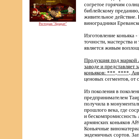
согретое горячим солнц
библейскому преданию, 
живительное действие. 
виноградники Ереванск
Ресторан "Арарат"
Изготовление коньяка -
точности, мастерства и
является живым воплощ
Продукция под маркой 
заводе и представляет
коньяков: ***, ****, А
ценовых сегментов, от 
Из поколения в поколен
предпринимателем Таир
получила в монументаль
прошлого века, где со
и бескомпромиссность 
армянских коньяков АРА
Коньячные виноматериа
эндемичных сортов. За