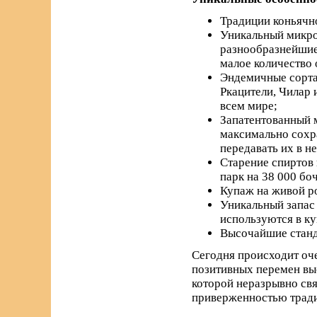
Традиции коньячно
Уникальный микро
разнообразнейшие 
малое количество 
Эндемичные сорта 
Ркацители, Чилар 
всем мире;
Запатентованный м
максимально сохра
передавать их в н
Старение спиртов 
парк на 38 000 бо
Купаж на живой р
Уникальный запас 
используются в к
Высочайшие станда
Сегодня происходит оче
позитивных перемен вы
которой неразрывно свя
приверженностью трад