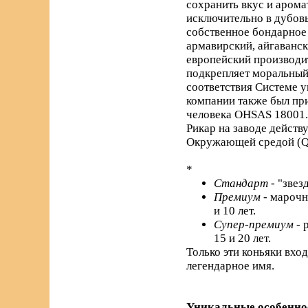
сохранить вкус и арома
исключительно в дубовы
собственное бондарное 
армавирский, айгаванс
европейский производи
подкрепляет моральный 
соответствия Системе 
компании также был пр
человека OHSAS 18001.
Рикар на заводе действ
Окружающей средой (Q
*
Стандарт
- "звез
Премиум
- марочн
и 10 лет.
Супер-премиум
- 
15 и 20 лет.
Только эти коньяки вхо
легендарное имя.
Уникальные особенно