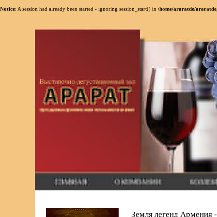
Notice
: A session had already been started - ignoring session_start() in
/home/araratde/araratde
Земля легенд Армения -