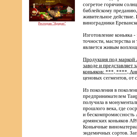
согретое горячим солнц
библейскому преданию, 
живительное действие. 
виноградники Ереванск
Ресторан "Арарат"
Изготовление коньяка -
точности, мастерства и
является живым воплощ
Продукция под маркой 
заводе и представляет
коньяков: ***, ****, А
ценовых сегментов, от 
Из поколения в поколен
предпринимателем Таир
получила в монументаль
прошлого века, где со
и бескомпромиссность 
армянских коньяков АРА
Коньячные виноматериа
эндемичных сортов. За