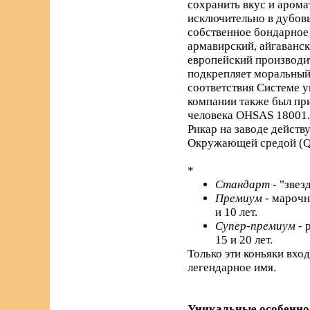
сохранить вкус и арома
исключительно в дубовы
собственное бондарное 
армавирский, айгаванс
европейский производи
подкрепляет моральный 
соответствия Системе 
компании также был пр
человека OHSAS 18001.
Рикар на заводе действ
Окружающей средой (Q
*
Стандарт
- "звез
Премиум
- марочн
и 10 лет.
Супер-премиум
- 
15 и 20 лет.
Только эти коньяки вхо
легендарное имя.
Уникальные особенно