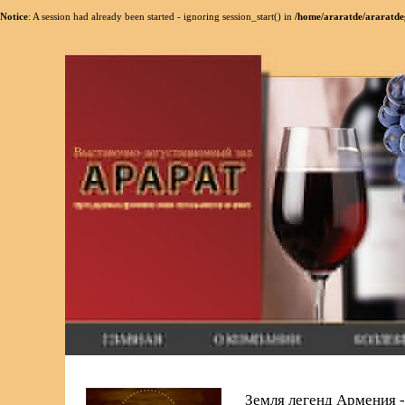
Notice
: A session had already been started - ignoring session_start() in
/home/araratde/araratde
Земля легенд Армения -