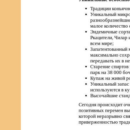
Традиции коньячно
Уникальный микро
разнообразнейшие 
малое количество 
Эндемичные сорта 
Ркацители, Чилар 
всем мире;
Запатентованный м
максимально сохра
передавать их в н
Старение спиртов 
парк на 38 000 бо
Купаж на живой р
Уникальный запас 
используются в к
Высочайшие станда
Сегодня происходит оче
позитивных перемен вы
которой неразрывно свя
приверженностью трад