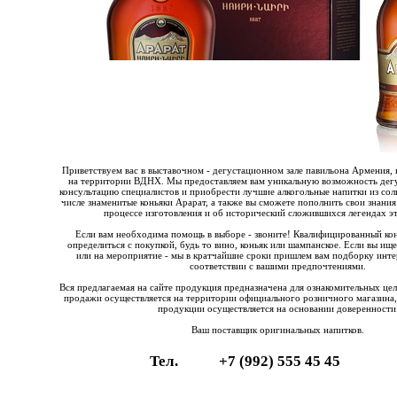
Приветствуем вас в выставочном - дегустационном зале павильона Армения, 
на территории ВДНХ. Мы предоставляем вам уникальную возможность дегу
консультацию специалистов и приобрести лучшие алкогольные напитки из со
числе знаменитые коньяки Арарат, а также вы сможете пополнить свои знания
процессе изготовления и об исторический сложившихся легендах эт
Если вам необходима помощь в выборе - звоните! Квалифицированный ко
определиться с покупкой, будь то вино, коньяк или шампанское. Если вы ищ
или на мероприятие - мы в кратчайшие сроки пришлем вам подборку инте
соответствии с вашими предпочтениями.
Вся предлагаемая на сайте продукция предназначена для ознакомительных це
продажи осуществляется на территории официального розничного магазина,
продукции осуществляется на основании доверенности
Ваш поставщик оригинальных напитков.
Тел.
+7 (992) 555 45 45