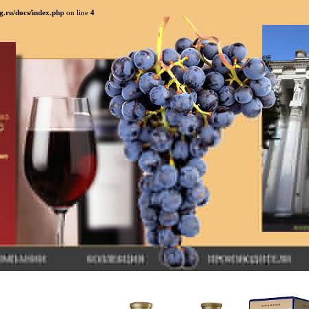
g.ru/docs/index.php
on line
4