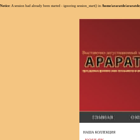
Notice
: A session had already been started - ignoring session_start() in
/home/araratde/araratde
НАША КОЛЛЕКЦИЯ