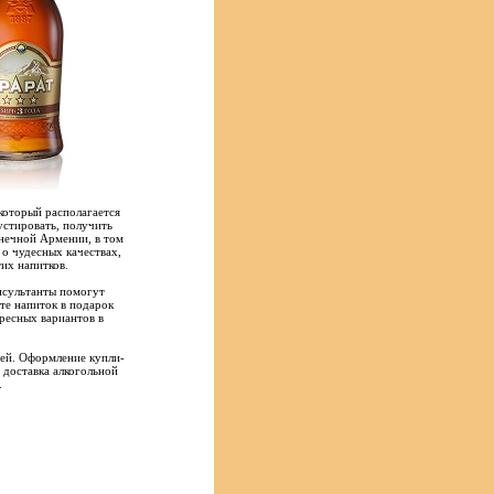
который располагается
стировать, получить
лнечной Армении, в том
 о чудесных качествах,
их напитков.
нсультанты помогут
ете напиток в подарок
ресных вариантов в
лей. Оформление купли-
 доставка алкогольной
.