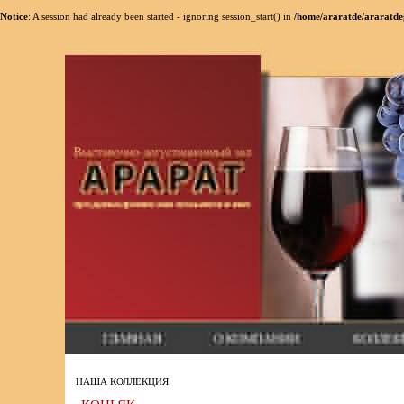
Notice
: A session had already been started - ignoring session_start() in
/home/araratde/araratde
НАША КОЛЛЕКЦИЯ