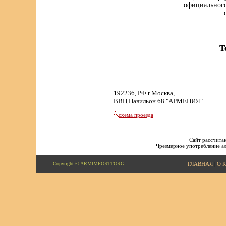
официального
Т
192236, РФ г.Москва,
ВВЦ Павильон 68 "АРМЕНИЯ"
схема проезда
Сайт рассчитан
Чрезмерное употребление ал
Copyright © ARMIMPORTTORG
ГЛАВНАЯ
|
О 