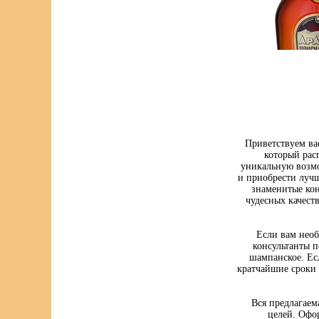
Приветствуем ва
который рас
уникальную возмо
и приобрести луч
знаменитые кон
чудесных качест
Если вам нео
консультанты п
шампанское. Ес
кратчайшие сроки 
Вся предлагаем
целей. Офо