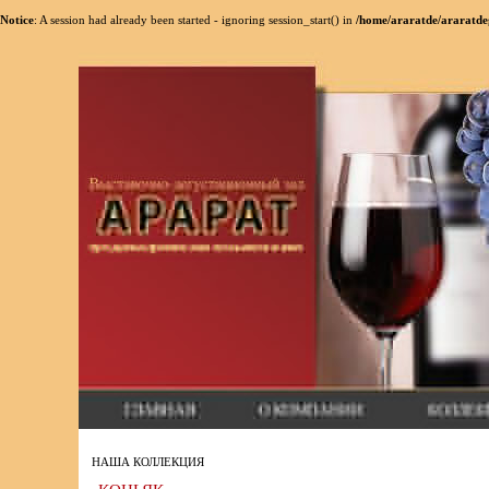
Notice
: A session had already been started - ignoring session_start() in
/home/araratde/araratde
НАША КОЛЛЕКЦИЯ