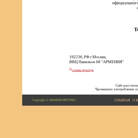
официального
Т
192236, РФ г.Москва,
ВВЦ Павильон 68 "АРМЕНИЯ"
схема проезда
Сайт рассчитан
Чрезмерное употребление ал
Copyright © ARMIMPORTTORG
ГЛАВНАЯ
|
О 