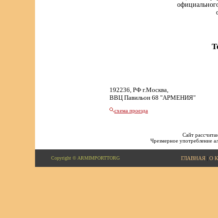
официального
Т
192236, РФ г.Москва,
ВВЦ Павильон 68 "АРМЕНИЯ"
схема проезда
Сайт рассчитан
Чрезмерное употребление ал
Copyright © ARMIMPORTTORG
ГЛАВНАЯ
|
О 