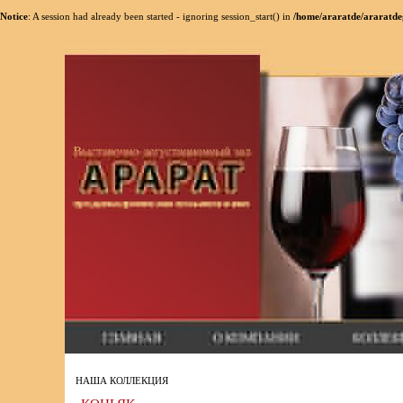
Notice
: A session had already been started - ignoring session_start() in
/home/araratde/araratde
НАША КОЛЛЕКЦИЯ