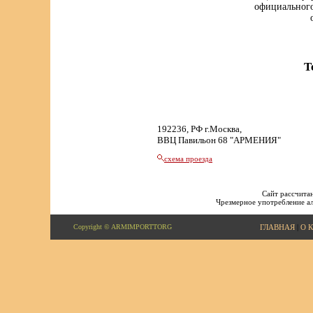
официального
Т
192236, РФ г.Москва,
ВВЦ Павильон 68 "АРМЕНИЯ"
схема проезда
Сайт рассчитан
Чрезмерное употребление ал
Copyright © ARMIMPORTTORG
ГЛАВНАЯ
|
О 