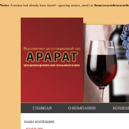
Notice
: A session had already been started - ignoring session_start() in
/home/araratde/araratde
НАША КОЛЛЕКЦИЯ