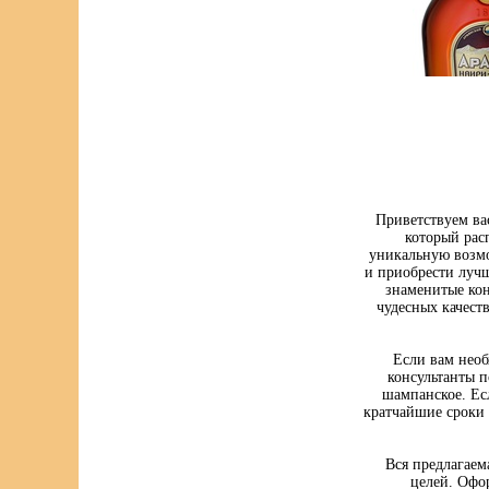
Приветствуем ва
который рас
уникальную возмо
и приобрести луч
знаменитые кон
чудесных качест
Если вам нео
консультанты п
шампанское. Ес
кратчайшие сроки 
Вся предлагаем
целей. Офо