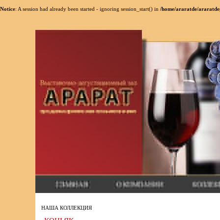
Notice
: A session had already been started - ignoring session_start() in
/home/araratde/araratde
НАША КОЛЛЕКЦИЯ