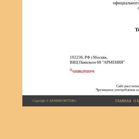
официального
Т
192236, РФ г.Москва,
ВВЦ Павильон 68 "АРМЕНИЯ"
схема проезда
Сайт рассчитан
Чрезмерное употребление ал
Copyright © ARMIMPORTTORG
ГЛАВНАЯ
|
О 