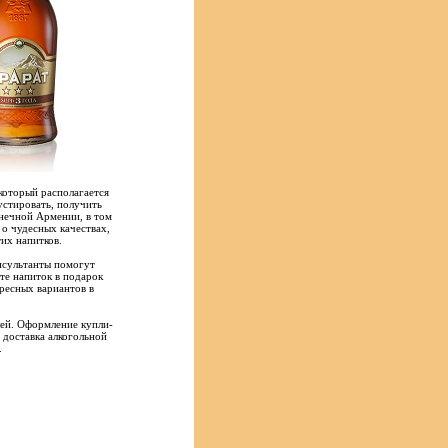
который располагается
стировать, получить
лнечной Армении, в том
 о чудесных качествах,
их напитков.
нсультанты помогут
ете напиток в подарок
ресных вариантов в
лей. Оформление купли-
 доставка алкогольной
.