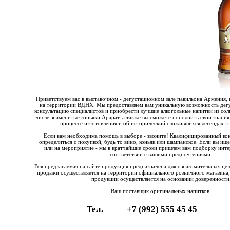
Приветствуем вас в выставочном - дегустационном зале павильона Армения, 
на территории ВДНХ. Мы предоставляем вам уникальную возможность дегу
консультацию специалистов и приобрести лучшие алкогольные напитки из со
числе знаменитые коньяки Арарат, а также вы сможете пополнить свои знания
процессе изготовления и об исторический сложившихся легендах эт
Если вам необходима помощь в выборе - звоните! Квалифицированный ко
определиться с покупкой, будь то вино, коньяк или шампанское. Если вы ищ
или на мероприятие - мы в кратчайшие сроки пришлем вам подборку инте
соответствии с вашими предпочтениями.
Вся предлагаемая на сайте продукция предназначена для ознакомительных це
продажи осуществляется на территории официального розничного магазина,
продукции осуществляется на основании доверенности
Ваш поставщик оригинальных напитков.
Тел.
+7 (992) 555 45 45