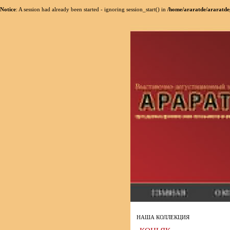
Notice
: A session had already been started - ignoring session_start() in
/home/araratde/araratde
НАША КОЛЛЕКЦИЯ