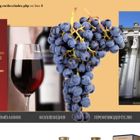
g.ru/docs/index.php
on line
4