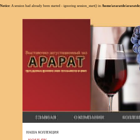
Notice
: A session had already been started - ignoring session_start() in
/home/araratde/araratde
НАША КОЛЛЕКЦИЯ