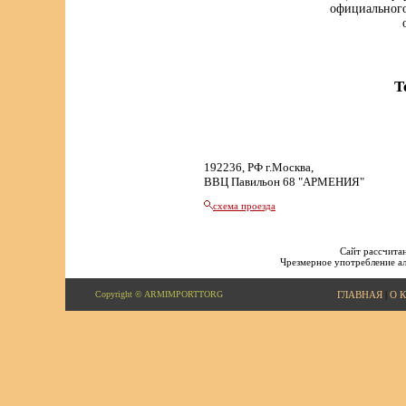
официального
Т
192236, РФ г.Москва,
ВВЦ Павильон 68 "АРМЕНИЯ"
схема проезда
Сайт рассчитан
Чрезмерное употребление ал
Copyright © ARMIMPORTTORG
ГЛАВНАЯ
|
О 