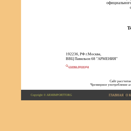
официального
Т
192236, РФ г.Москва,
ВВЦ Павильон 68 "АРМЕНИЯ"
схема проезда
Сайт рассчитан
Чрезмерное употребление ал
Copyright © ARMIMPORTTORG
ГЛАВНАЯ
|
О 