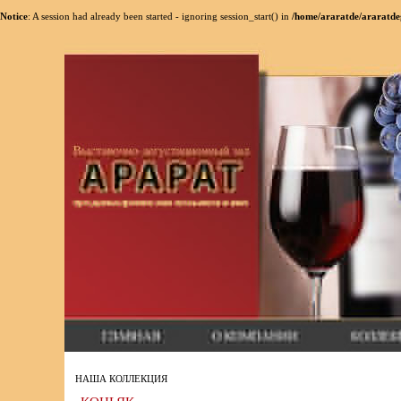
Notice
: A session had already been started - ignoring session_start() in
/home/araratde/araratde
НАША КОЛЛЕКЦИЯ