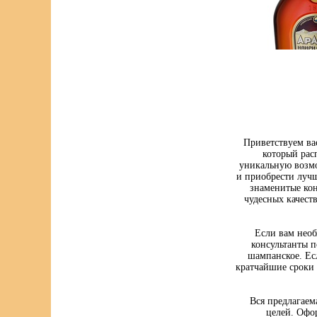
Приветствуем ва
который рас
уникальную возмо
и приобрести луч
знаменитые кон
чудесных качест
Если вам нео
консультанты п
шампанское. Ес
кратчайшие сроки 
Вся предлагаем
целей. Офо