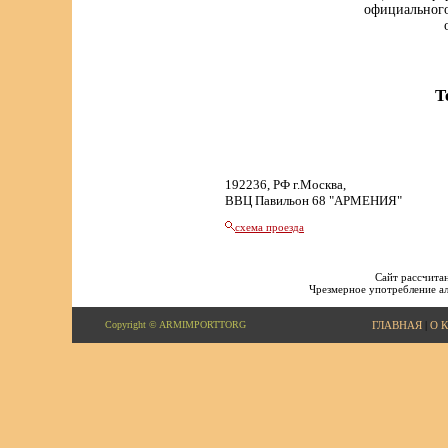
официального
Т
192236, РФ г.Москва,
ВВЦ Павильон 68 "АРМЕНИЯ"
схема проезда
Сайт рассчитан
Чрезмерное употребление ал
Copyright © ARMIMPORTTORG
ГЛАВНАЯ
|
О 