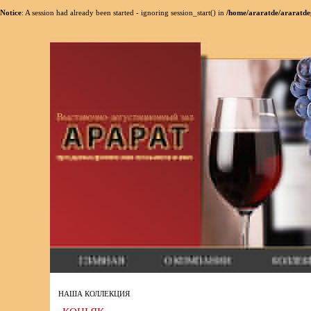
Notice
: A session had already been started - ignoring session_start() in
/home/araratde/araratde
НАША КОЛЛЕКЦИЯ