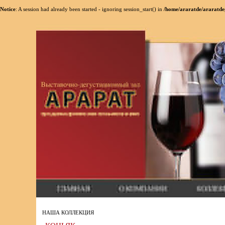
Notice
: A session had already been started - ignoring session_start() in
/home/araratde/araratde
НАША КОЛЛЕКЦИЯ