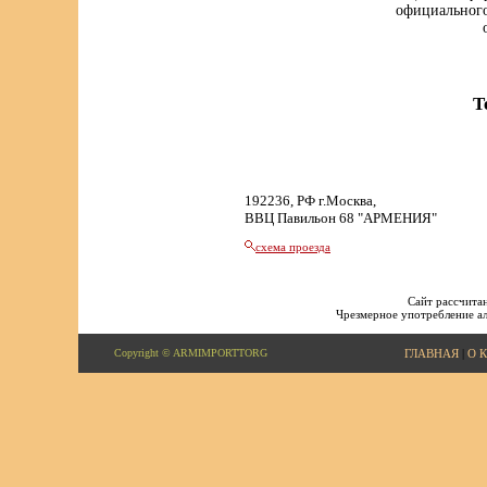
официального
Т
192236, РФ г.Москва,
ВВЦ Павильон 68 "АРМЕНИЯ"
схема проезда
Сайт рассчитан
Чрезмерное употребление ал
Copyright © ARMIMPORTTORG
ГЛАВНАЯ
|
О 